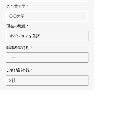
i
r
ご卒業大学
e
d
現在の職種
転職希望時期
ご経験社数*
資料をダウンロード